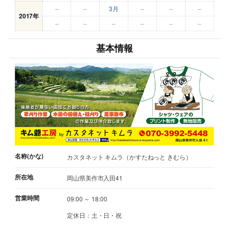
–
–
3月
–
–
–
2017年
–
–
–
–
–
–
基本情報
名称(かな)
カスタネット キムラ（かすたねっと きむら）
所在地
岡山県美作市入田41
営業時間
09:00 ～ 18:00
定休日：土・日・祝