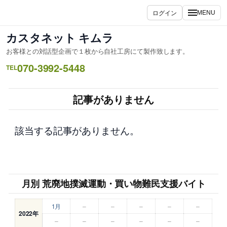
内
ログイン
MENU
容
を
カスタネット キムラ
ス
お客様との対話型企画で１枚から自社工房にて製作致します。
キ
070-3992-5448
ッ
TEL
プ
記事がありません
該当する記事がありません。
月別 荒廃地撲滅運動・買い物難民支援バイト
1月
–
–
–
–
–
2022年
–
–
–
–
–
–