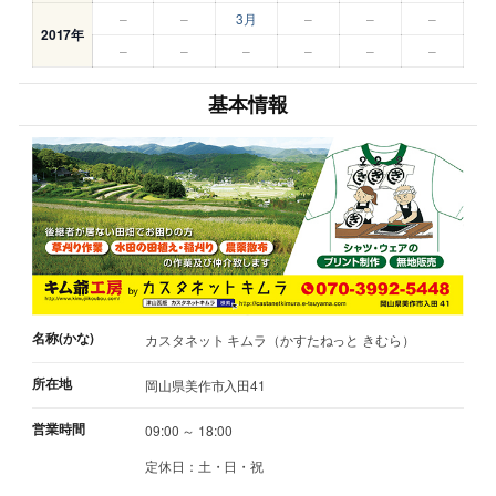
–
–
3月
–
–
–
2017年
–
–
–
–
–
–
基本情報
名称(かな)
カスタネット キムラ（かすたねっと きむら）
所在地
岡山県美作市入田41
営業時間
09:00 ～ 18:00
定休日：土・日・祝