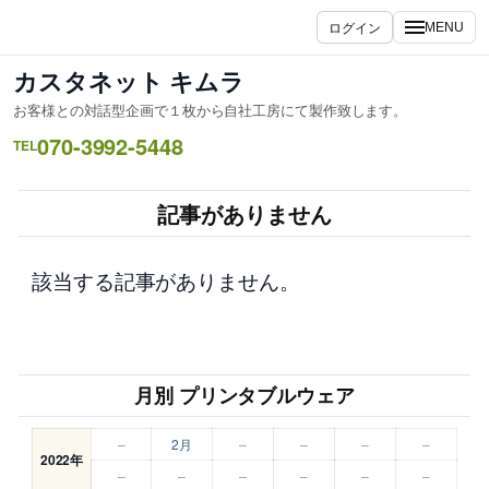
内
ログイン
MENU
容
を
カスタネット キムラ
ス
お客様との対話型企画で１枚から自社工房にて製作致します。
キ
070-3992-5448
ッ
TEL
プ
記事がありません
該当する記事がありません。
月別 プリンタブルウェア
–
2月
–
–
–
–
2022年
–
–
–
–
–
–