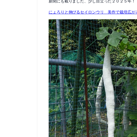
新聞にも載りました、少し目立った２０２５年！
にょろりと伸びるセイロンウリ 美作で栽培広が