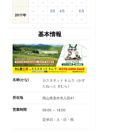
–
–
–
–
–
–
–
–
3月
4月
–
6月
2017年
–
–
–
–
–
–
基本情報
名称(かな)
カスタネット キムラ（かす
たねっと きむら）
所在地
岡山県美作市入田41
営業時間
09:00 ～ 18:00
定休日：土・日・祝