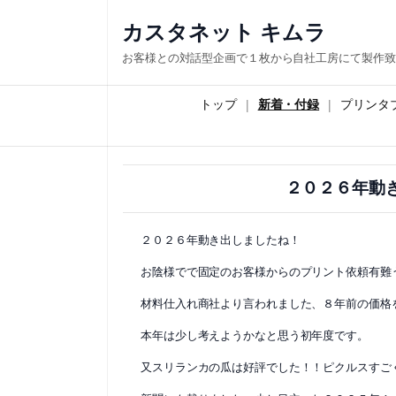
内
カスタネット キムラ
容
お客様との対話型企画で１枚から自社工房にて製作致
を
ス
トップ
新着・付録
プリンタ
キ
ッ
プ
２０２６年動
２０２６年動き出しましたね！
お陰様でで固定のお客様からのプリント依頼有難
材料仕入れ商社より言われました、８年前の価格
本年は少し考えようかなと思う初年度です。
又スリランカの瓜は好評でした！！ピクルスすご