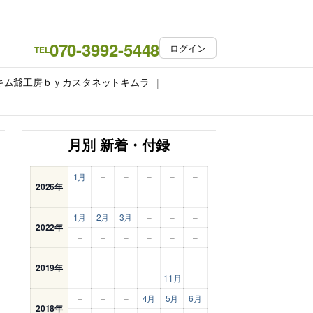
070-3992-5448
ログイン
TEL
キム爺工房ｂｙカスタネットキムラ
月別 新着・付録
1月
–
–
–
–
–
2026年
–
–
–
–
–
–
1月
2月
3月
–
–
–
2022年
–
–
–
–
–
–
–
–
–
–
–
–
2019年
–
–
–
–
11月
–
–
–
–
4月
5月
6月
2018年