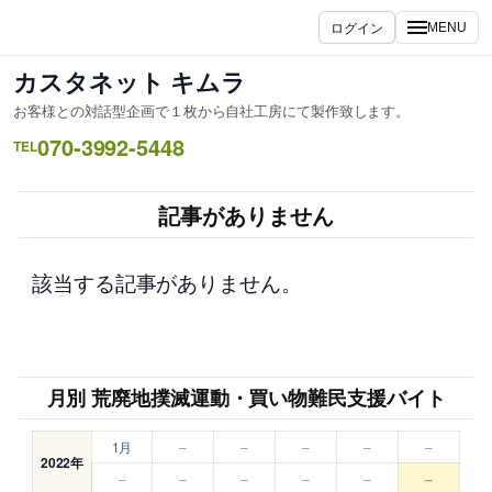
内
ログイン
MENU
容
を
カスタネット キムラ
ス
お客様との対話型企画で１枚から自社工房にて製作致します。
キ
070-3992-5448
ッ
TEL
プ
記事がありません
該当する記事がありません。
月別 荒廃地撲滅運動・買い物難民支援バイト
1月
–
–
–
–
–
2022年
–
–
–
–
–
–