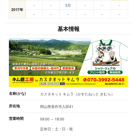
–
–
3月
–
–
–
2017年
–
–
–
–
–
–
基本情報
名称(かな)
カスタネット キムラ（かすたねっと きむら）
所在地
岡山県美作市入田41
営業時間
09:00 ～ 18:00
定休日：土・日・祝