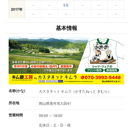
–
–
3月
–
–
–
2017年
–
–
–
–
–
–
基本情報
名称(かな)
カスタネット キムラ（かすたねっと きむら）
所在地
岡山県美作市入田41
営業時間
09:00 ～ 18:00
定休日：土・日・祝