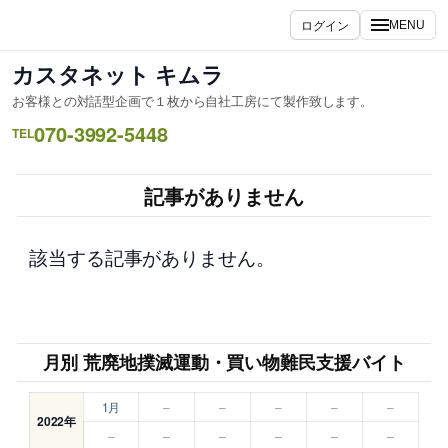
内
ログイン
MENU
容
を
カスタネット キムラ
ス
お客様との対話型企画で１枚から自社工房にて製作致します。
キ
070-3992-5448
ッ
TEL
プ
記事がありません
該当する記事がありません。
月別 荒廃地撲滅運動・買い物難民支援バイト
1月
–
–
–
–
–
2022年
–
–
–
–
–
–