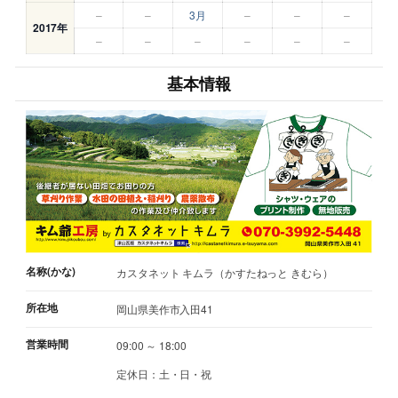
–
–
3月
–
–
–
2017年
–
–
–
–
–
–
基本情報
名称(かな)
カスタネット キムラ（かすたねっと きむら）
所在地
岡山県美作市入田41
営業時間
09:00 ～ 18:00
定休日：土・日・祝