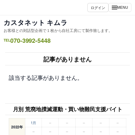
内
ログイン
MENU
容
を
カスタネット キムラ
ス
お客様との対話型企画で１枚から自社工房にて製作致します。
キ
070-3992-5448
ッ
TEL
プ
記事がありません
該当する記事がありません。
月別 荒廃地撲滅運動・買い物難民支援バイト
1月
–
–
–
–
–
2022年
–
–
–
–
–
–