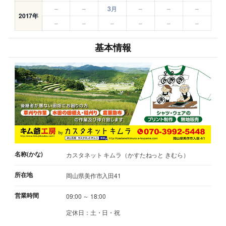
–
–
3月
–
–
–
2017年
–
–
–
–
–
–
基本情報
名称(かな)
カスタネット キムラ（かすたねっと きむら）
所在地
岡山県美作市入田41
営業時間
09:00 ～ 18:00
定休日：土・日・祝