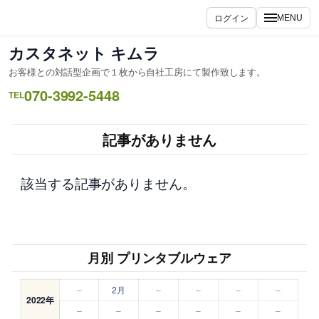
内
ログイン
MENU
容
を
カスタネット キムラ
ス
お客様との対話型企画で１枚から自社工房にて製作致します。
キ
070-3992-5448
ッ
TEL
プ
記事がありません
該当する記事がありません。
月別 プリンタブルウェア
–
2月
–
–
–
–
2022年
–
–
–
–
–
–