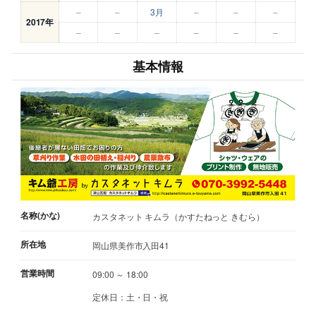
–
–
3月
–
–
–
2017年
–
–
–
–
–
–
基本情報
名称(かな)
カスタネット キムラ（かすたねっと きむら）
所在地
岡山県美作市入田41
営業時間
09:00 ～ 18:00
定休日：土・日・祝