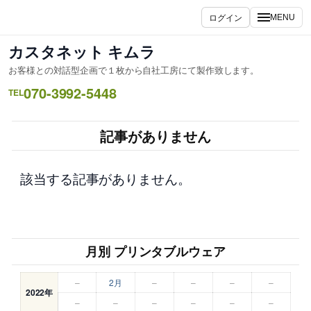
内
ログイン
MENU
容
を
カスタネット キムラ
ス
お客様との対話型企画で１枚から自社工房にて製作致します。
キ
070-3992-5448
ッ
TEL
プ
記事がありません
該当する記事がありません。
月別 プリンタブルウェア
–
2月
–
–
–
–
2022年
–
–
–
–
–
–