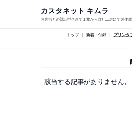
内
カスタネット キムラ
容
お客様との対話型企画で１枚から自社工房にて製作致
を
ス
トップ
新着・付録
プリンタ
キ
ッ
プ
該当する記事がありません。