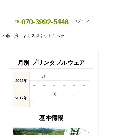
070-3992-5448
ログイン
TEL
キム爺工房ｂｙカスタネットキムラ
月別 プリンタブルウェア
–
2月
–
–
–
–
2022年
–
–
–
–
–
–
–
–
3月
–
–
–
2017年
–
–
–
–
–
–
基本情報