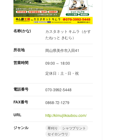
名称(かな)
カスタネット キムラ（かす
たねっと きむら）
所在地
岡山県美作市入田41
営業時間
09:00 ～ 18:00
定休日：土・日・祝
電話番号
070-3992-5448
FAX番号
0868-72-1279
URL
http://kimujiikoubou.com/
ジャンル
草刈り
シャツプリント
セイロンウリ