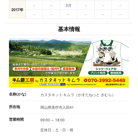
–
–
3月
–
–
–
2017年
–
–
–
–
–
–
基本情報
名称(かな)
カスタネット キムラ（かすたねっと きむら）
所在地
岡山県美作市入田41
営業時間
09:00 ～ 18:00
定休日：土・日・祝