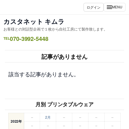
内
ログイン
MENU
容
を
カスタネット キムラ
ス
お客様との対話型企画で１枚から自社工房にて製作致します。
キ
070-3992-5448
ッ
TEL
プ
記事がありません
該当する記事がありません。
月別 プリンタブルウェア
–
2月
–
–
–
–
2022年
–
–
–
–
–
–