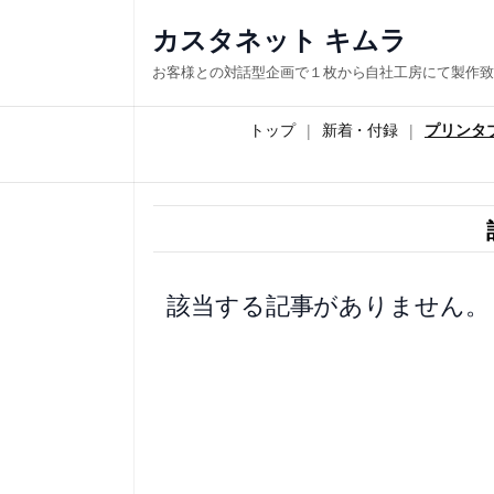
内
カスタネット キムラ
容
お客様との対話型企画で１枚から自社工房にて製作致
を
ス
トップ
新着・付録
プリンタ
キ
ッ
プ
該当する記事がありません。