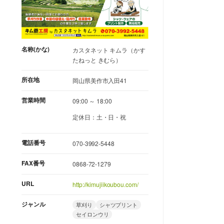
名称(かな)
カスタネット キムラ（かす
たねっと きむら）
所在地
岡山県美作市入田41
営業時間
09:00 ～ 18:00
定休日：土・日・祝
電話番号
070-3992-5448
FAX番号
0868-72-1279
URL
http://kimujiikoubou.com/
ジャンル
草刈り
シャツプリント
セイロンウリ