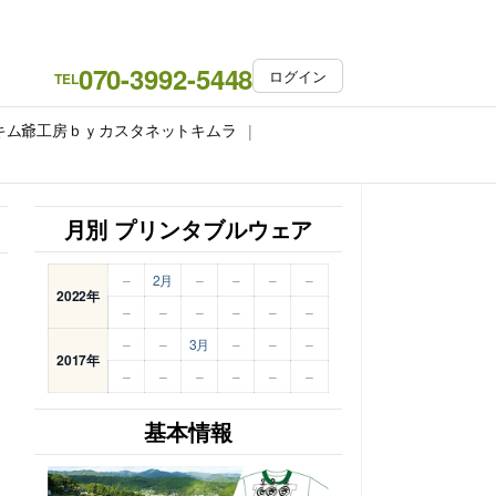
070-3992-5448
ログイン
TEL
キム爺工房ｂｙカスタネットキムラ
月別 プリンタブルウェア
–
2月
–
–
–
–
2022年
–
–
–
–
–
–
–
–
3月
–
–
–
2017年
–
–
–
–
–
–
基本情報