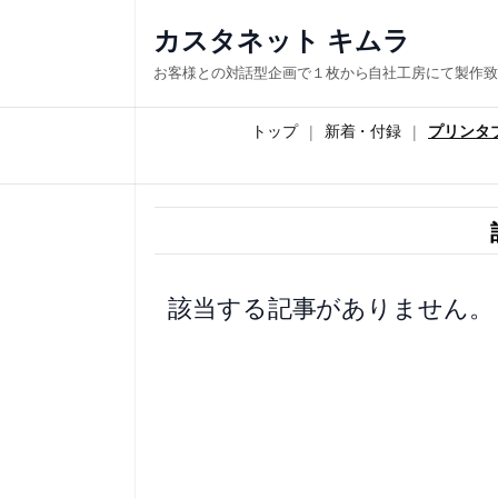
内
カスタネット キムラ
容
お客様との対話型企画で１枚から自社工房にて製作致
を
ス
トップ
新着・付録
プリンタ
キ
ッ
プ
該当する記事がありません。