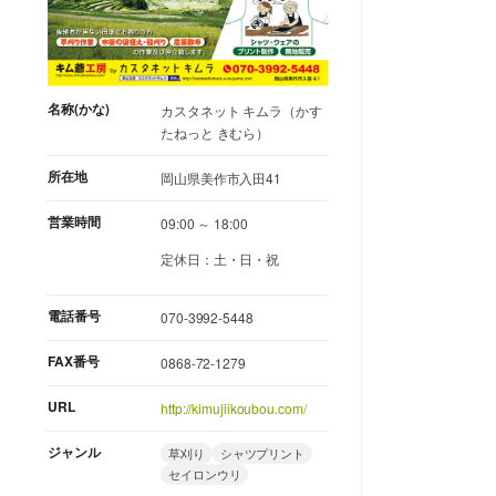
名称(かな)
カスタネット キムラ（かす
たねっと きむら）
所在地
岡山県美作市入田41
営業時間
09:00 ～ 18:00
定休日：土・日・祝
電話番号
070-3992-5448
FAX番号
0868-72-1279
URL
http://kimujiikoubou.com/
ジャンル
草刈り
シャツプリント
セイロンウリ