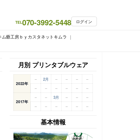
070-3992-5448
ログイン
TEL
キム爺工房ｂｙカスタネットキムラ
月別 プリンタブルウェア
–
2月
–
–
–
–
2022年
–
–
–
–
–
–
–
–
3月
–
–
–
2017年
–
–
–
–
–
–
基本情報