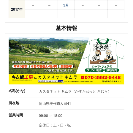
–
–
3月
–
–
–
2017年
–
–
–
–
–
–
基本情報
名称(かな)
カスタネット キムラ（かすたねっと きむら）
所在地
岡山県美作市入田41
営業時間
09:00 ～ 18:00
定休日：土・日・祝