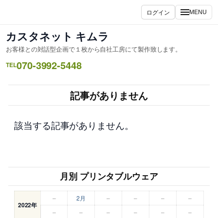
内
ログイン
MENU
容
を
カスタネット キムラ
ス
お客様との対話型企画で１枚から自社工房にて製作致します。
キ
070-3992-5448
ッ
TEL
プ
記事がありません
該当する記事がありません。
月別 プリンタブルウェア
–
2月
–
–
–
–
2022年
–
–
–
–
–
–