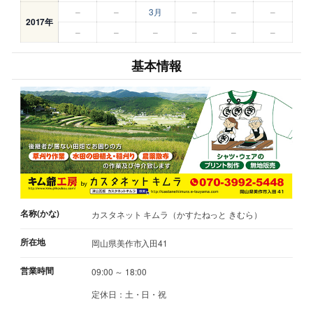
–
–
3月
–
–
–
2017年
–
–
–
–
–
–
基本情報
名称(かな)
カスタネット キムラ（かすたねっと きむら）
所在地
岡山県美作市入田41
営業時間
09:00 ～ 18:00
定休日：土・日・祝