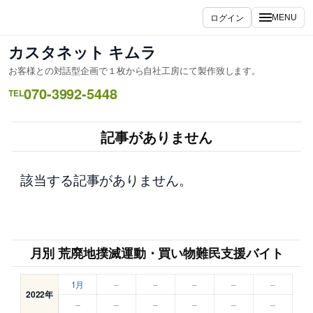
内
ログイン
MENU
容
を
カスタネット キムラ
ス
お客様との対話型企画で１枚から自社工房にて製作致します。
キ
070-3992-5448
ッ
TEL
プ
記事がありません
該当する記事がありません。
月別 荒廃地撲滅運動・買い物難民支援バイト
1月
–
–
–
–
–
2022年
–
–
–
–
–
–