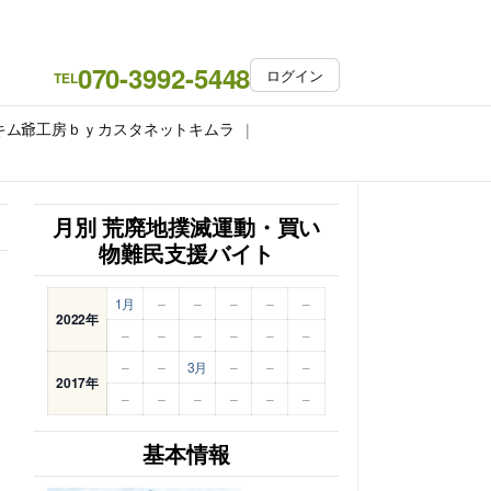
070-3992-5448
ログイン
TEL
キム爺工房ｂｙカスタネットキムラ
月別 荒廃地撲滅運動・買い
物難民支援バイト
1月
–
–
–
–
–
2022年
–
–
–
–
–
–
–
–
3月
–
–
–
2017年
–
–
–
–
–
–
基本情報