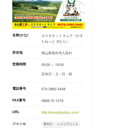
名称(かな)
カスタネット キムラ（かす
たねっと きむら）
所在地
岡山県美作市入田41
営業時間
09:00 ～ 18:00
定休日：土・日・祝
電話番号
070-3992-5448
FAX番号
0868-72-1279
URL
http://kimujiikoubou.com/
ジャンル
草刈り
シャツプリント