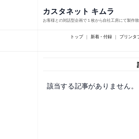
内
カスタネット キムラ
容
お客様との対話型企画で１枚から自社工房にて製作致
を
ス
トップ
新着・付録
プリンタ
キ
ッ
プ
該当する記事がありません。