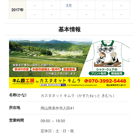
–
–
3月
–
–
–
2017年
–
–
–
–
–
–
基本情報
名称(かな)
カスタネット キムラ（かすたねっと きむら）
所在地
岡山県美作市入田41
営業時間
09:00 ～ 18:00
定休日：土・日・祝