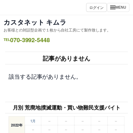
内
ログイン
MENU
容
を
カスタネット キムラ
ス
お客様との対話型企画で１枚から自社工房にて製作致します。
キ
070-3992-5448
ッ
TEL
プ
記事がありません
該当する記事がありません。
月別 荒廃地撲滅運動・買い物難民支援バイト
1月
–
–
–
–
–
2022年
–
–
–
–
–
–