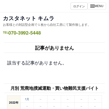
内
ログイン
MENU
容
を
カスタネット キムラ
ス
お客様との対話型企画で１枚から自社工房にて製作致します。
キ
070-3992-5448
ッ
TEL
プ
記事がありません
該当する記事がありません。
月別 荒廃地撲滅運動・買い物難民支援バイト
1月
–
–
–
–
–
2022年
–
–
–
–
–
–