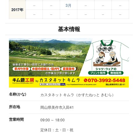
–
–
3月
–
–
–
2017年
–
–
–
–
–
–
基本情報
名称(かな)
カスタネット キムラ（かすたねっと きむら）
所在地
岡山県美作市入田41
営業時間
09:00 ～ 18:00
定休日：土・日・祝