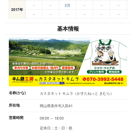
–
–
3月
–
–
–
2017年
–
–
–
–
–
–
基本情報
名称(かな)
カスタネット キムラ（かすたねっと きむら）
所在地
岡山県美作市入田41
営業時間
09:00 ～ 18:00
定休日：土・日・祝