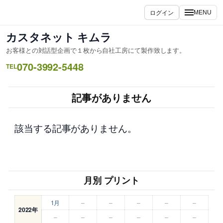
内
ログイン
MENU
容
を
カスタネット キムラ
ス
お客様との対話型企画で１枚から自社工房にて製作致します。
キ
070-3992-5448
ッ
TEL
プ
記事がありません
該当する記事がありません。
月別 プリント
1月
–
–
–
–
–
2022年
–
–
–
–
–
–