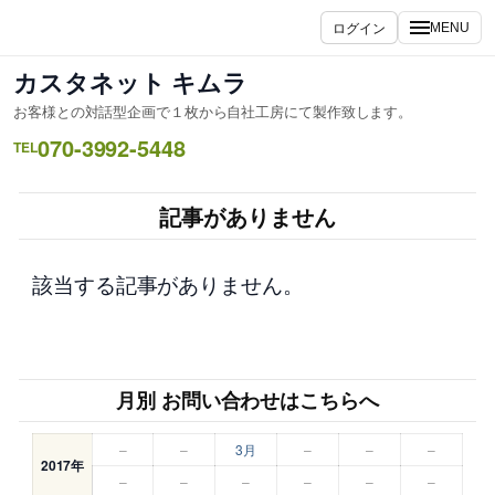
内
ログイン
MENU
容
を
カスタネット キムラ
ス
お客様との対話型企画で１枚から自社工房にて製作致します。
キ
070-3992-5448
ッ
TEL
プ
記事がありません
該当する記事がありません。
月別 お問い合わせはこちらへ
–
–
3月
–
–
–
2017年
–
–
–
–
–
–